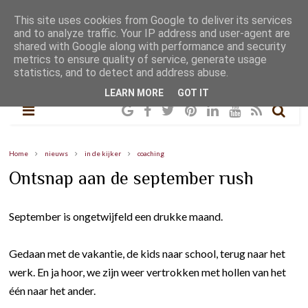
This site uses cookies from Google to deliver its services
and to analyze traffic. Your IP address and user-agent are
shared with Google along with performance and security
metrics to ensure quality of service, generate usage
statistics, and to detect and address abuse.
LEARN MORE
GOT IT
Home
nieuws
in de kijker
coaching
Ontsnap aan de september rush
September is ongetwijfeld een drukke maand.
Gedaan met de vakantie, de kids naar school, terug naar het
werk. En ja hoor, we zijn weer vertrokken met hollen van het
één naar het ander.