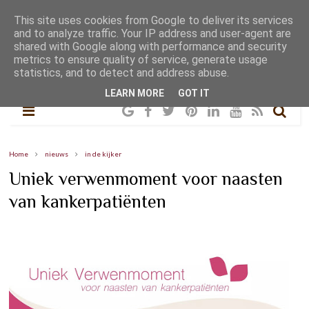
This site uses cookies from Google to deliver its services
and to analyze traffic. Your IP address and user-agent are
shared with Google along with performance and security
metrics to ensure quality of service, generate usage
statistics, and to detect and address abuse.
LEARN MORE
GOT IT
Home
nieuws
in de kijker
Uniek verwenmoment voor naasten
van kankerpatiënten